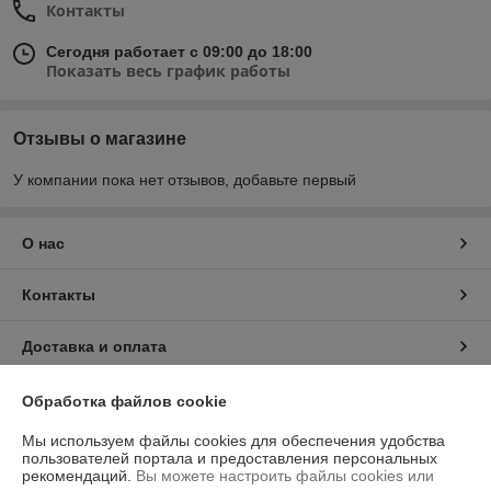
Контакты
Сегодня работает с 09:00 до 18:00
Показать весь график работы
Отзывы о магазине
У компании пока нет отзывов, добавьте первый
О нас
Контакты
Доставка и оплата
График работы
Обработка файлов cookie
Мы используем файлы cookies для обеспечения удобства
Полная версия сайта
пользователей портала и предоставления персональных
рекомендаций.
Вы можете настроить файлы cookies или