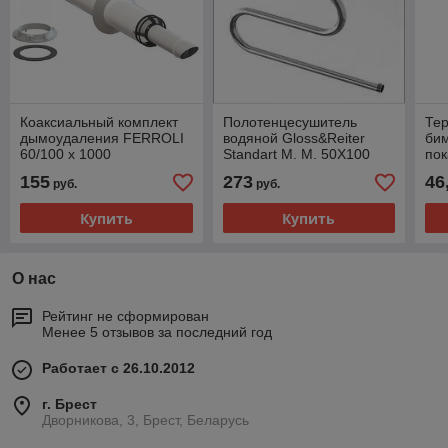
Коаксиальный комплект
Полотенцесушитель
Те
дымоудаления FERROLI
водяной Gloss&Reiter
би
60/100 х 1000
Standart M. М. 50Х100
по
(1")
ТБП
155
273
46
руб.
руб.
Купить
Купить
О нас
Рейтинг не сформирован
Менее 5 отзывов за последний год
Работает с 26.10.2012
г. Брест
Дворникова, 3, Брест, Беларусь