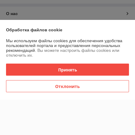
О нас
Контакты
Обработка файлов cookie
Мы используем файлы cookies для обеспечения удобства
Доставка и оплата
пользователей портала и предоставления персональных
рекомендаций.
Вы можете настроить файлы cookies или
отключить их.
График работы
Принять
Полная версия сайта
Политика обработки cookies
Отклонить
Сайт создан на платформе Deal.by