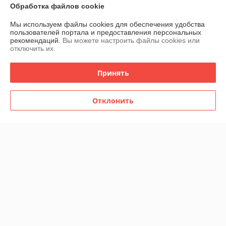
Контакты
Обработка файлов cookie
Мы используем файлы cookies для обеспечения удобства
Доставка и оплата
пользователей портала и предоставления персональных
рекомендаций.
Вы можете настроить файлы cookies или
отключить их.
График работы
Принять
Полная версия сайта
Политика обработки cookies
Отклонить
Сайт создан на платформе Deal.by
Информация для покупателя
Юридическое лицо:
Частное торгово-производственное унитарное
предприятие "Газтерма"
224014, г. Брест, ул. Дворникова, д. 3