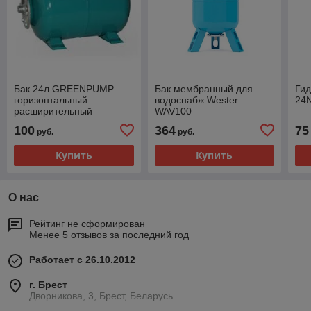
Бак 24л GREENPUMP
Бак мембранный для
Гид
горизонтальный
водоснабж Wester
24
расширительный
WAV100
мембранный, Китай
100
364
75
руб.
руб.
Купить
Купить
О нас
Рейтинг не сформирован
Менее 5 отзывов за последний год
Работает с 26.10.2012
г. Брест
Дворникова, 3, Брест, Беларусь