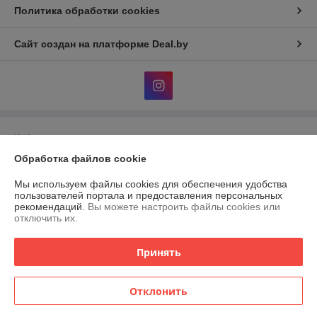
Политика обработки cookies
Сайт создан на платформе Deal.by
Информация для покупателя
Обработка файлов cookie
Юридическое лицо:
Частное торгово-производственное унитарное
предприятие "Газтерма"
224014, г. Брест, ул. Дворникова, д. 3
Мы используем файлы cookies для обеспечения удобства
пользователей портала и предоставления персональных
Регистрационный номер ЕГР: 290666389
рекомендаций.
Вы можете настроить файлы cookies или
отключить их.
УНП: 290666389
Регистрационный орган: Администрация Ленинского района города
Принять
Бреста
Дата регистрации компании: 04.12.2008
Отклонить
Местонахождение книги жалоб и предложений: Дворникова, 3