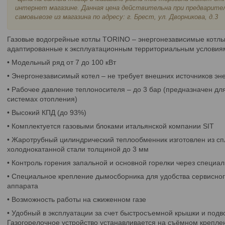
интернет магазине. Данная цена
действительна при предварител
самовывозе из магазина по адресу: г. Брест, ул. Дворникова, д.3
Газовые водогрейные котлы TORINO – энергонезависимые котлы
адаптированные к эксплуатационным территориальным условиям
• Модельный ряд от 7 до 100 кВт
• Энергонезависимый котел – не требует внешних источников эн
• Рабочее давление теплоносителя – до 3 бар (предназначен для
системах отопления)
• Высокий КПД (до 93%)
• Комплектуется газовыми блоками итальянской компании SIT
• Жаротрубный цилиндрический теплообменник изготовлен из сп
холоднокатанной стали толщиной до 3 мм
• Контроль горения запальной и основной горелки через специа
• Специальное крепление дымосборника для удобства сервисног
аппарата
• Возможность работы на сжиженном газе
• Удобный в эксплуатации за счет быстросъемной крышки и подво
Газогорелочное устройство устанавливается на съёмном крепле