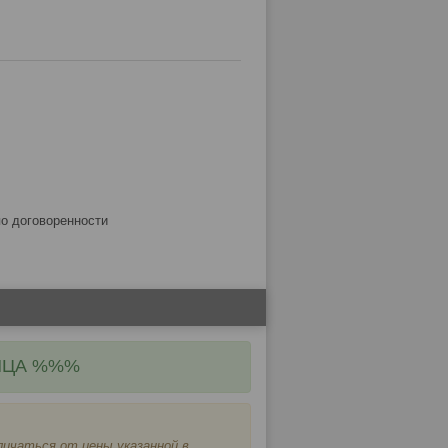
по договоренности
ЯЦА %%%
ичаться от цены указанной в