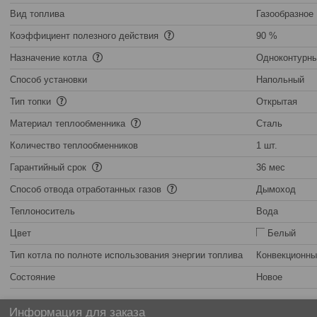
Вид топлива
Газообразное
Коэффициент полезного действия
90 %
Назначение котла
Одноконтурн
Способ установки
Напольный
Тип топки
Открытая
Материал теплообменника
Сталь
Количество теплообменников
1 шт.
Гарантийный срок
36 мес
Способ отвода отработанных газов
Дымоход
Теплоноситель
Вода
Цвет
Белый
Тип котла по полноте использования энергии топлива
Конвекционны
Состояние
Новое
Информация для заказа