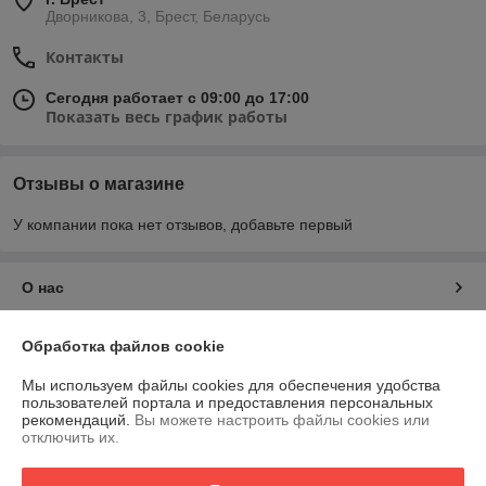
Дворникова, 3, Брест, Беларусь
Контакты
Сегодня работает с 09:00 до 17:00
Показать весь график работы
Отзывы о магазине
У компании пока нет отзывов, добавьте первый
О нас
Контакты
Обработка файлов cookie
Мы используем файлы cookies для обеспечения удобства
Доставка и оплата
пользователей портала и предоставления персональных
рекомендаций.
Вы можете настроить файлы cookies или
отключить их.
График работы