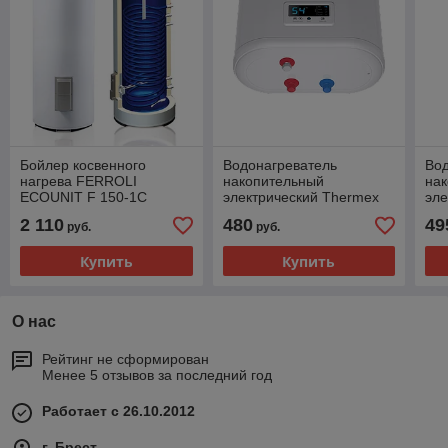
Бойлер косвенного
Водонагреватель
Во
нагрева FERROLI
накопительный
на
ECOUNIT F 150-1С
электрический Thermex
эле
IF 30 V (PRO)
IF 
2 110
480
49
руб.
руб.
Купить
Купить
О нас
Рейтинг не сформирован
Менее 5 отзывов за последний год
Работает с 26.10.2012
г. Брест