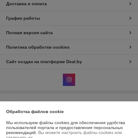
Доставка и оплата
График работы
Полная версия сайта
Политика обработки cookies
Сайт создан на платформе Deal.by
Информация для покупателя
Обработка файлов cookie
Юридическое лицо:
Частное торгово-производственное унитарное
предприятие "Газтерма"
224014, г. Брест, ул. Дворникова, д. 3
Мы используем файлы cookies для обеспечения удобства
пользователей портала и предоставления персональных
Регистрационный номер ЕГР: 290666389
рекомендаций.
Вы можете настроить файлы cookies или
отключить их.