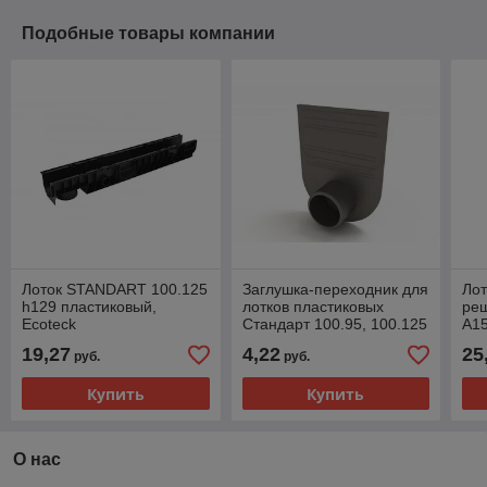
Подобные товары компании
Лоток STANDART 100.125
Заглушка-переходник для
Лот
h129 пластиковый,
лотков пластиковых
реш
Ecoteck
Стандарт 100.95, 100.125
А15
и 100.175 (черный),
19,27
4,22
25
руб.
руб.
Ecoteck
Купить
Купить
О нас