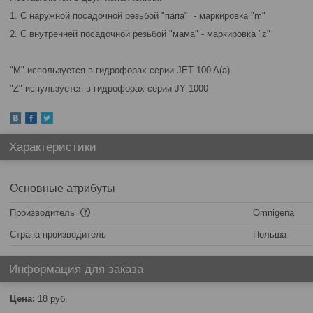
1. С наружной посадочной резьбой "папа" - маркировка "m"
2. C внутренней посадочной резьбой "мама" - маркировка "z"
"M" используется в гидрофорах серии JET 100 A(a)
"Z" испульзуется в гидрофорах серии JY 1000
Характеристики
Основные атрибуты
Производитель
Omnigena
Страна производитель
Польша
Информация для заказа
Цена:
18
руб.