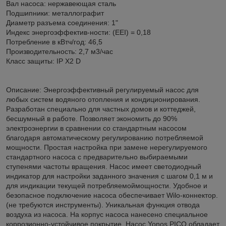
Вал насоса: нержавеющая сталь
Подшипники: металлографит
Диаметр разъема соединения: 1"
Индекс энергоэффектив-ности: (EEI) = 0,18
Потребление в кВтч/год: 46,5
Производительность: 2,7 м3/час
Класс защиты: IP X2 D
Описание: Энергоэффективный регулируемый насос для
любых систем водяного отопления и кондиционирования.
Разработан специально для частных домов и коттеджей,
бесшумный в работе. Позволяет экономить до 90%
электроэнергии в сравнении со стандартным насосом
благодаря автоматическому регулированию потребляемой
мощности. Простая настройка при замене нерегулируемого
стандартного насоса с предварительно выбираемыми
ступенями частоты вращения. Насос имеет светодиодный
индикатор для настройки заданного значения с шагом 0,1 м и
для индикации текущей потребляемоймощности. Удобное и
безопасное подключение насоса обеспечивает Wilo-коннектор.
(не требуются инструменты). Уникальная функция отвода
воздуха из насоса. На корпус насоса нанесено специальное
коррозионно-устойчивое покрытие. Насос Yonos PICO обладает